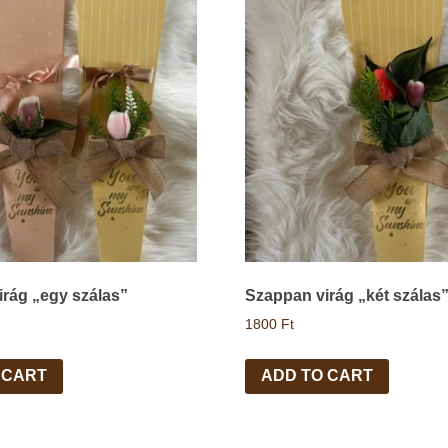
rág „egy szálas”
Szappan virág „két szálas
1800
Ft
 CART
ADD TO CART