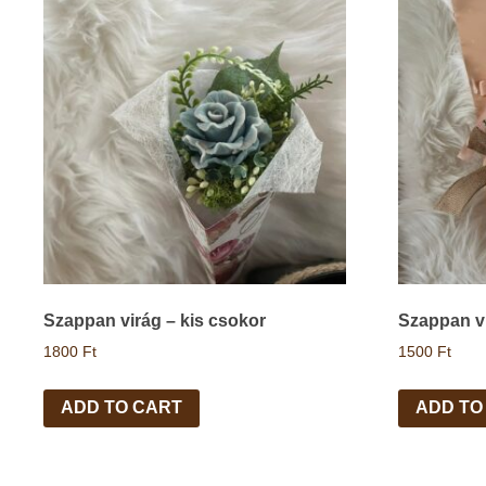
Szappan virág – kis csokor
Szappan vi
1800
Ft
1500
Ft
ADD TO CART
ADD TO