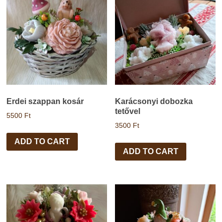
Erdei szappan kosár
Karácsonyi dobozka
tetővel
5500
Ft
3500
Ft
ADD TO CART
ADD TO CART