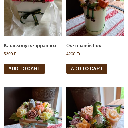
Karácsonyi szappanbox
Őszi manós box
5200
Ft
4200
Ft
ADD TO CART
ADD TO CART