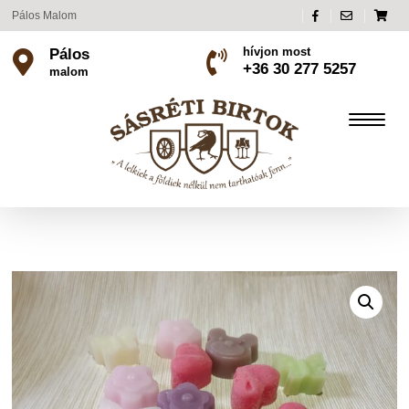
Pálos Malom
hívjon most
Pálos
+36 30 277 5257
malom