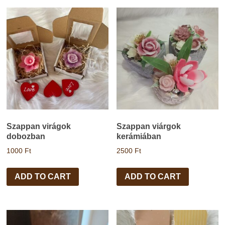
Szappan virágok
Szappan viárgok
dobozban
kerámiában
1000
Ft
2500
Ft
ADD TO CART
ADD TO CART