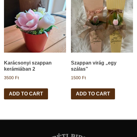
Karácsonyi szappan
Szappan virág „egy
kerámiában 2
szálas”
3500
Ft
1500
Ft
ADD TO CART
ADD TO CART