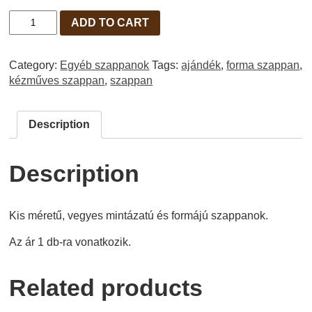
VEGYES
ADD TO CART
SZAPPANOK
QUANTITY
Category:
Egyéb szappanok
Tags:
ajándék
,
forma szappan
,
kézműves szappan
,
szappan
Description
Description
Kis méretű, vegyes mintázatú és formájú szappanok.
Az ár 1 db-ra vonatkozik.
Related products