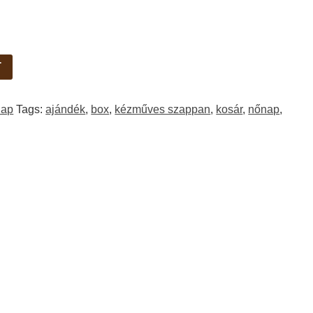
T
nap
Tags:
ajándék
,
box
,
kézműves szappan
,
kosár
,
nőnap
,