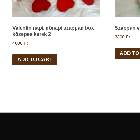
Valentin napi, nőnapi szappan box
Szappan v
közepes kerek 2
3300
Ft
4600
Ft
ADD TO
ADD TO CART