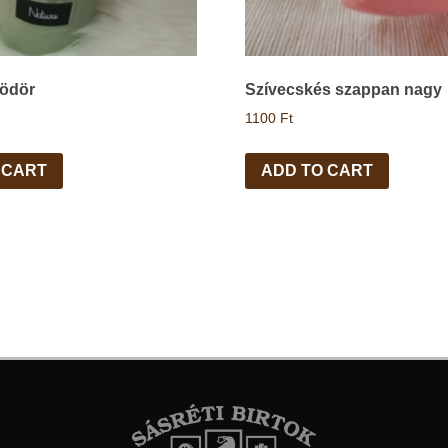
ödör
Szívecskés szappan nagy
1100
Ft
 CART
ADD TO CART