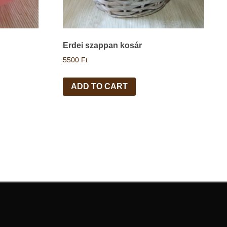
Erdei szappan kosár
5500
Ft
ADD TO CART