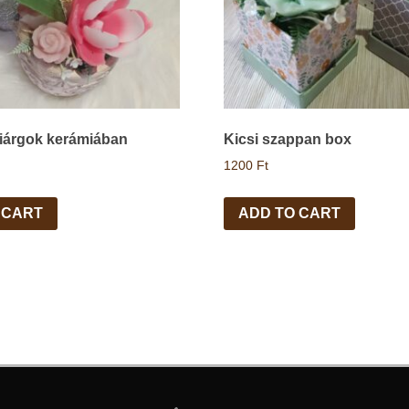
iárgok kerámiában
Kicsi szappan box
1200
Ft
 CART
ADD TO CART