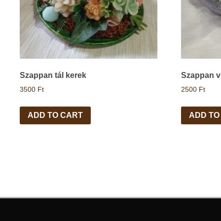
Szappan tál kerek
Szappan v
3500
Ft
2500
Ft
ADD TO CART
ADD TO