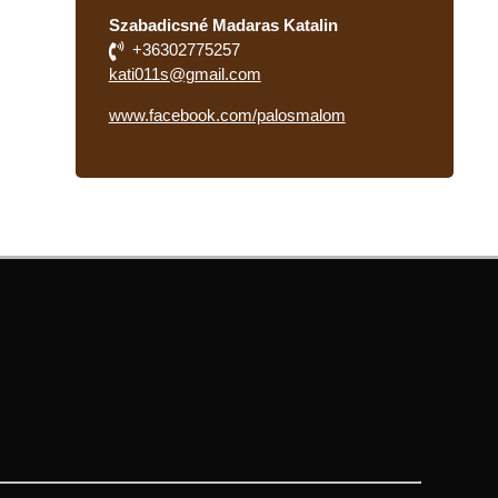
Szabadicsné Madaras Katalin
+36302775257
kati011s@gmail.com
www.facebook.com/palosmalom