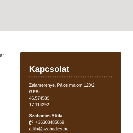
ár
Kapcsolat
Zalamerenye, Pálos malom 129/2
GPS:
46.574589
17.114292
Szabadics Attila
+36303485068
attila@szabadics.hu