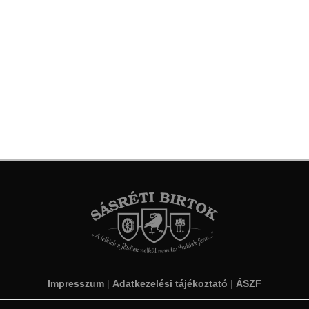
Impresszum
|
Adatkezelési tájékoztató
|
ÁSZF