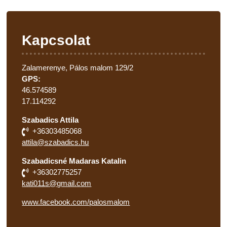
Kapcsolat
Zalamerenye, Pálos malom 129/2
GPS:
46.574589
17.114292
Szabadics Attila
+36303485068
attila@szabadics.hu
Szabadicsné Madaras Katalin
+36302775257
kati011s@gmail.com
www.facebook.com/palosmalom