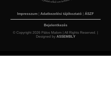
Impresszum
|
Adatkezelési tájékoztató
|
ÁSZF
Bejelentkezés
© Copyright 2026 Pálos Malom | All Rights Reserved. |
Designed by
ASSEMBLY