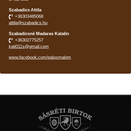
Szabadics Attila
+36303485068
attila@szabadics.hu
Szabadicsné Madaras Katalin
+36302775257
kati011s@gmail.com
www.facebook.com/palosmalom