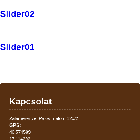
Slider02
Slider01
Kapcsolat
Zalamerenye, Pálos malom 129/2
GPS:
46.574589
17.114292